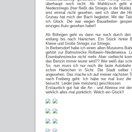
überhaupt noch nicht. Ab Mahlitzsch geht
Niederstriegis (hier fließt die Striegis in die Mulde
erst einmal nicht gesehen, weil ich über die H
Grunau hat mich der Bach begleitet. Mit der Tal
ich Glück. Die war wegen Bauarbeiten gesperr
einziges Auto gesehen habe!!
Ab Böhrigen geht es dann nur noch durch den 
entlang bis nach Hainichen. Ein Stück hinter B
Kleine und Große Striegis zur Striegis.
In Berbersdorf habe ich einen alten Museums-Bah
gehört zur Bahnstrecke Roßwein–Niederwiesa. Le
Eisenbahnstrecke nicht mehr. Aber vielleicht ko
das Benzin immer teurer wird?? Wer weiß das sch
So, nun muss ich nur noch die laute Autobahn
schon Hainichen in Sicht. Die Stadt selber
angesehen. Das mache ich auf meiner nächsten T
nach Freiberg geht. Ich habe nur mal kurz die 
besucht. Leider (wie meistens) geschlossen.
Erstaunlich gut hat die An - und Abreise mit 
wirklich alles mal pünktlich. Welch ein Glück!!