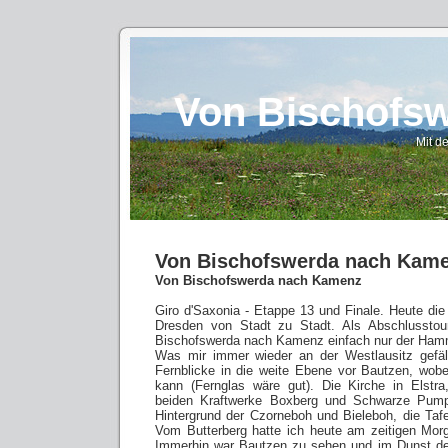
Von Bischofs
Mit d
Von Bischofswerda nach Kam
Von Bischofswerda nach Kamenz
Giro d'Saxonia - Etappe 13 und Finale. Heute di
Dresden von Stadt zu Stadt. Als Abschlussto
Bischofswerda nach Kamenz einfach nur der Hamm
Was mir immer wieder an der Westlausitz gefä
Fernblicke in die weite Ebene vor Bautzen, wob
kann (Fernglas wäre gut). Die Kirche in Elstr
beiden Kraftwerke Boxberg und Schwarze Pum
Hintergrund der Czorneboh und Bieleboh, die Tafe
Vom Butterberg hatte ich heute am zeitigen Mor
Immerhin war Bautzen zu sehen und im Dunst der